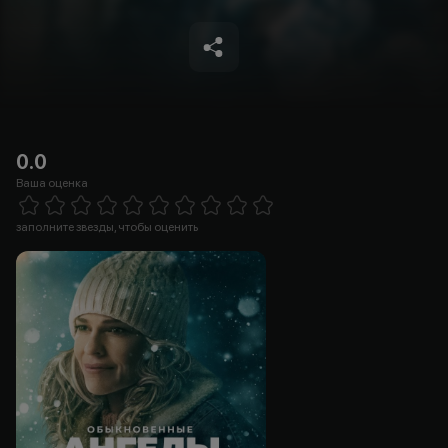
0.0
Ваша оценка
Empty
1 Star
2 Stars
3 Stars
4 Stars
5 Stars
6 Stars
7 Stars
8 Stars
9 Stars
10 Stars
заполните звезды, чтобы оценить