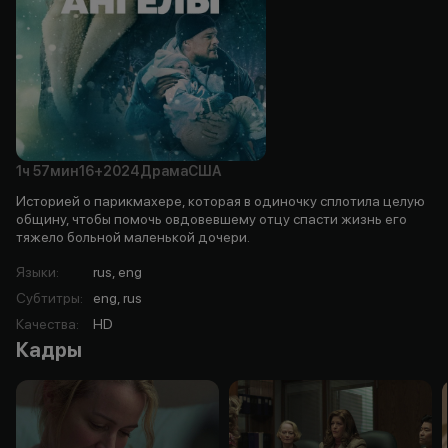
1ч
57мин
16+
2024
Драма
США
Историей о парикмахере, которая в одиночку сплотила целую
общину, чтобы помочь овдовевшему отцу спасти жизнь его
тяжело больной маленькой дочери.
Языки
:
rus, eng
Субтитры
:
eng, rus
Качества
:
HD
Кадры