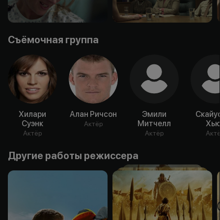
Съёмочная группа
Хилари
Алан Ричсон
Эмили
Скайу
Суэнк
Митчелл
Хью
Актёр
Актёр
Актёр
Акт
Другие работы режиссера