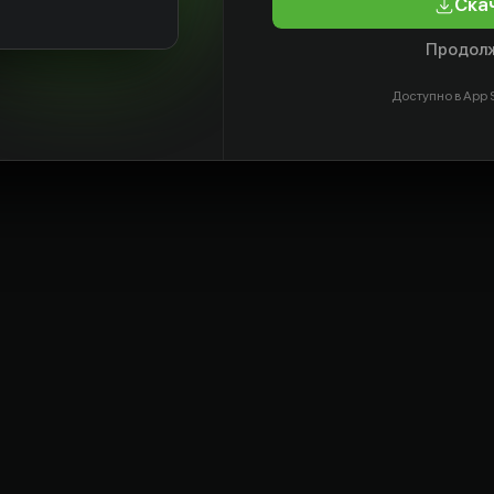
Ска
Продолж
Доступно в App S