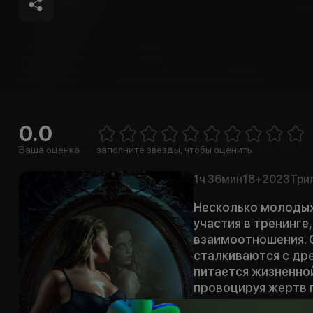
0.0
E
1 Star
2 Stars
3 Stars
4 Stars
5 Stars
6 Stars
7 Stars
8 Stars
9 Stars
10 Sta
Ваша оценка
заполните звезды, чтобы оценить
1ч
36мин
18+
2023
Три
Несколько молодых
участия в тренинге
взаимоотношения. 
сталкиваются с др
питается жизненной
провоцируя жертв 
ужасные поступки.