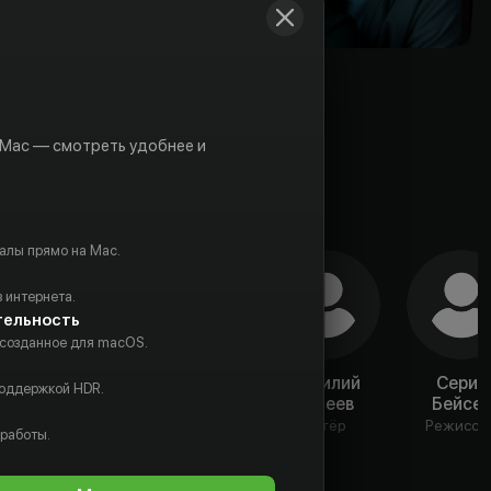
 Mac — смотреть удобнее и
алы прямо на Mac.
 интернета.
тельность
 созданное для macOS.
Артур
Ксения
Василий
Серик
поддержкой HDR.
Бесчастный
Пикалова
Евсеев
Бейсеу
Актёр
Актёр
Актёр
Режиссё
 работы.