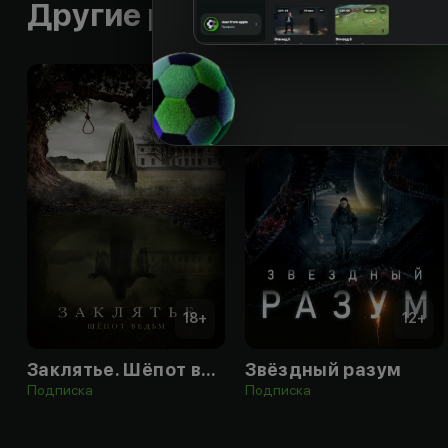
Другие работы режиссера
18
+
12
+
Заклятье. Шёпот ведьм
Звёздный разум
Подписка
Подписка