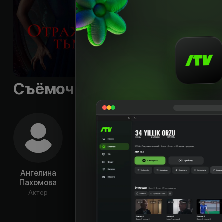
Языки
:
rus
Субтитры
:
rus
Качества
:
HD
Съёмочная группа
Ангелина
Виктор
Полина
Ан
Пахомова
Михайлов
Давыдова
Ри
Актёр
Актёр
Актёр
Ак