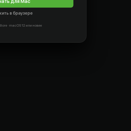
чать для Mac
ить в браузере
tore · macOS 12 или новее