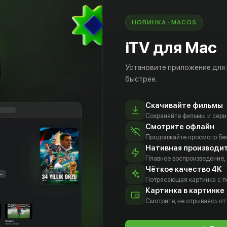
НОВИНКА · MACOS
iTV для Mac
Установите приложение для
быстрее.
Скачивайте фильмы
Сохраняйте фильмы и сери
Смотрите офлайн
Продолжайте просмотр без
Нативная производи
Плавное воспроизведение,
Чёткое качество 4K
тон
Полина
Пьер Бурель
Нино
Потрясающая картинка с 
валь
Воробьева
Нинидзе
Актёр
Картинка в картинке
тёр
Актёр
Актёр
Смотрите, не отрываясь от