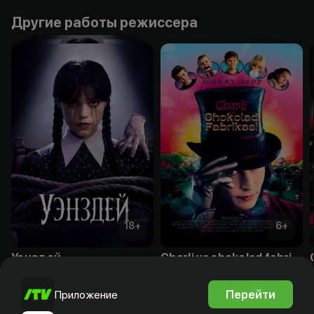
Другие работы режиссера
18
+
6
+
Уэнздей
Charli va shokolad fabrikasi
Подписка
Подписка
Перейти
Приложение