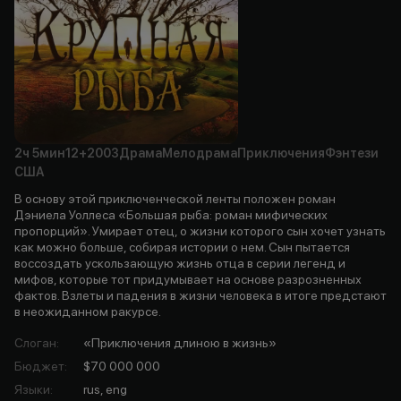
2ч
5мин
12+
2003
Драма
Мелодрама
Приключения
Фэнтези
США
В основу этой приключенческой ленты положен роман
Дэниела Уоллеса «Большая рыба: роман мифических
пропорций». Умирает отец, о жизни которого сын хочет узнать
как можно больше, собирая истории о нем. Сын пытается
воссоздать ускользающую жизнь отца в серии легенд и
мифов, которые тот придумывает на основе разрозненных
фактов. Взлеты и падения в жизни человека в итоге предстают
в неожиданном ракурсе.
Слоган
:
«Приключения длиною в жизнь»
Бюджет
:
$70 000 000
Языки
:
rus, eng