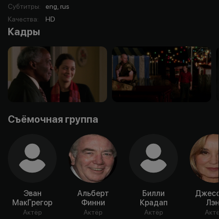
Субтитры
:
eng, rus
Качества
:
HD
Кадры
Съёмочная группа
Эван
Альберт
Билли
Джесс
МакГрегор
Финни
Крадап
Лэн
Актёр
Актёр
Актёр
Акт