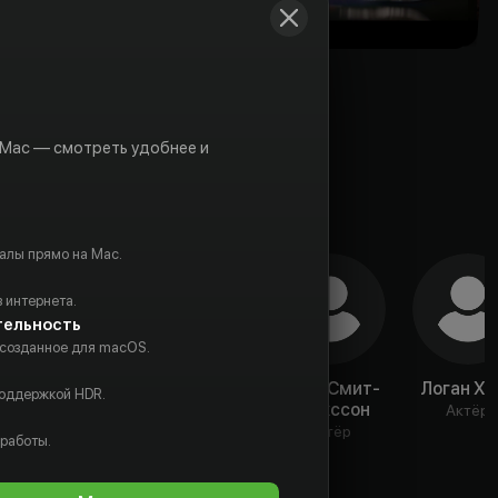
 Mac — смотреть удобнее и
алы прямо на Mac.
 интернета.
тельность
 созданное для macOS.
Бриелла
Чарли
Адия Смит-
Логан Ха
поддержкой HDR.
Гуиса
Хьюсон
Эрикссон
Актёр
Актёр
Актёр
Актёр
 работы.