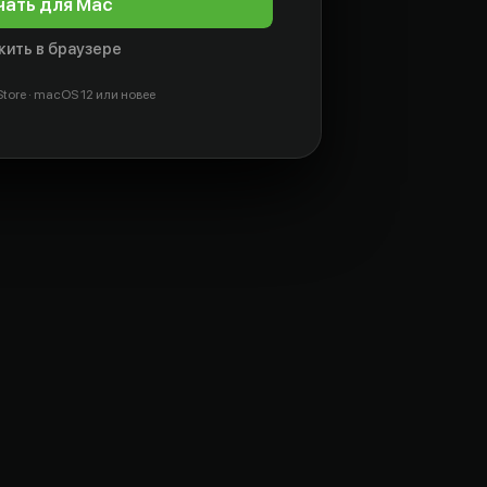
чать для Mac
ить в браузере
tore · macOS 12 или новее