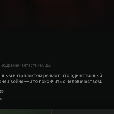
mpty
rs
вик
Драма
Фантастика
США
енным интеллектом решает, что единственный
онец войне — это покончить с человечеством.
uzb
kr