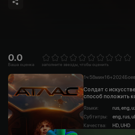
0.0
E
1 Star
2 Stars
3 Stars
4 Stars
5 Stars
6 Stars
7 Stars
8 Stars
9 Stars
10 Sta
Ваша оценка
заполните звезды, чтобы оценить
1ч
58мин
16+
2024
Бое
Солдат с искусств
способ положить к
Языки
:
rus, eng, 
Субтитры
:
eng, rus, u
Качества
:
HD, UHD