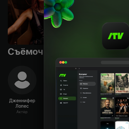
Съёмочная группа
Дженнифер
Симу Лю
Марк Стронг
Стерл
Лопес
Бр
Актёр
Актёр
Актёр
Ак