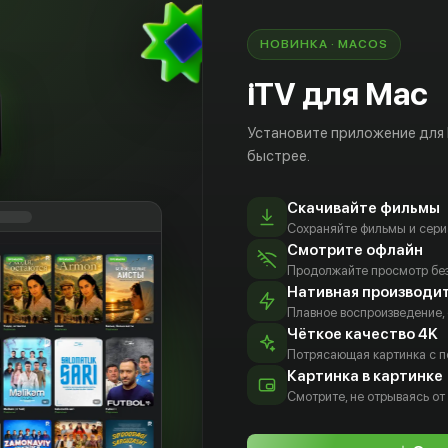
НОВИНКА · MACOS
iTV для Mac
Установите приложение для
быстрее.
Скачивайте фильмы
Сохраняйте фильмы и сери
Смотрите офлайн
Продолжайте просмотр без
Нативная производи
Плавное воспроизведение,
Чёткое качество 4K
инг К.
Грег Кохан
Абрахам
Лана Паррия
Потрясающая картинка с 
аун
Попула
Актёр
Актёр
Картинка в картинке
тёр
Актёр
Смотрите, не отрываясь от