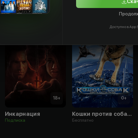
Ска
Продолж
Доступно в App S
18
+
0
+
Инкарнация
Кошки против собак: Месть Китти Галор
Подписка
Бесплатно