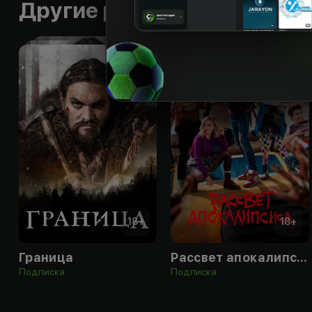
Другие работы режиссера
18
+
18
+
Граница
Рассвет апокалипсиса
Подписка
Подписка