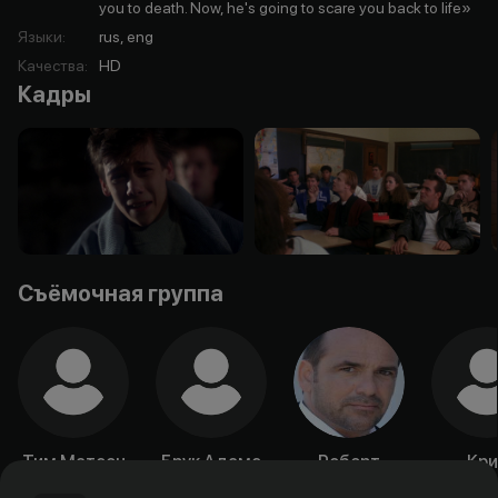
you to death. Now, he's going to scare you back to life»
Языки
:
rus, eng
Качества
:
HD
Кадры
Съёмочная группа
Тим Матсон
Брук Адамс
Роберт
Кри
Раслер
Димет
Актёр
Актёр