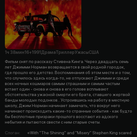
1ч
38мин
16+
1991
Драма
Триллер
Ужасы
США
Фильм снят по рассказу Стивена Кинга. Через двадцать семь
лет Джимми Норман возвращается в свой родной городок,
где прошло его детство. Воспоминания об этом месте и о том,
что случилось здесь когда-то, не отпускают Джимми и среди
всех ночных кошмаров самым страшным и самым частым
встает один - снова и снова в его голове всплывают
обстоятельства ужасной смерти его брата, ставшего жертвой
банды молодых подонков... Устроившись на работу в местную
школу, Джим Норман начинает замечать, что вокруг него
начинают происходить какие-то странные события - как будто
бы бесплотные призраки прошлого восстают из адского
небытия и пытаются свести с ним старые счеты.
Слоган
:
«With "The Shining" and "Misery" Stephen King scared