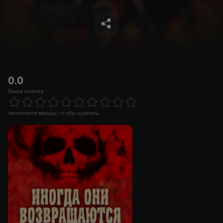
0.0
Ваша оценка
Empty
1 Star
2 Stars
3 Stars
4 Stars
5 Stars
6 Stars
7 Stars
8 Stars
9 Stars
10 Stars
заполните звезды, чтобы оценить