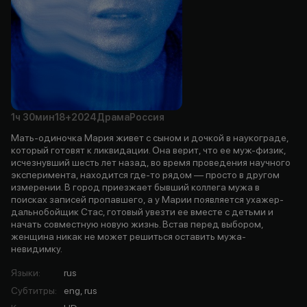
1ч
30мин
18+
2024
Драма
Россия
Мать-одиночка Мария живет с сыном и дочкой в наукограде,
который готовят к ликвидации. Она верит, что ее муж-физик,
исчезнувший шесть лет назад, во время проведения научного
эксперимента, находится где-то рядом — просто в другом
измерении. В город приезжает бывший коллега мужа в
поисках записей пропавшего, а у Марии появляется ухажер-
дальнобойщик Стас, готовый увезти ее вместе с детьми и
начать совместную новую жизнь. Встав перед выбором,
женщина никак не может решиться оставить мужа-
невидимку.
Языки
:
rus
Субтитры
:
eng, rus