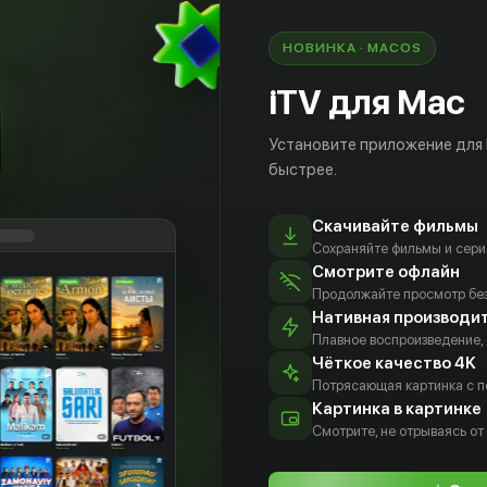
НОВИНКА · MACOS
iTV для Mac
Установите приложение для
быстрее.
Скачивайте фильмы
Сохраняйте фильмы и сери
Смотрите офлайн
Продолжайте просмотр без
Нативная производи
Плавное воспроизведение,
Чёткое качество 4K
она
Кэмерон
Джереми
Тревор
Потрясающая картинка с 
одиа
Эрли
Риветт
Морган
Картинка в картинке
тёр
Актёр
Актёр
Актёр
Смотрите, не отрываясь от