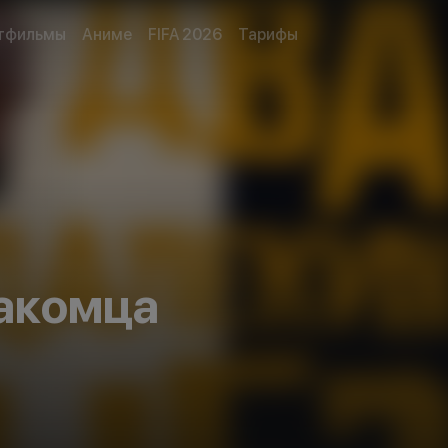
тфильмы
Аниме
FIFA 2026
Тарифы
накомца