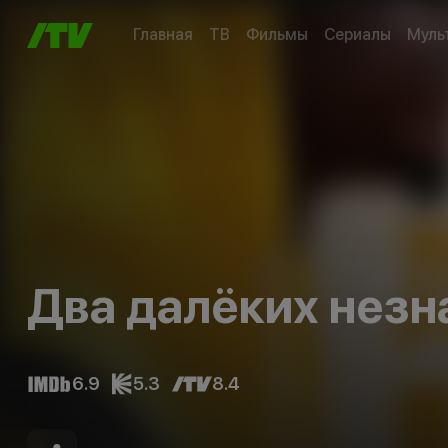
Главная
ТВ
Фильмы
Сериалы
Муль
Два далёких нез
6.9
5.3
8.4