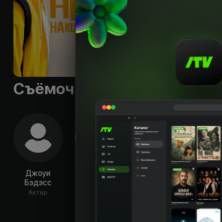
Съёмочная группа
Джоуи
Эндрю
Заря Симон
М
Бэдэсс
Ховард
Сиш
Актёр
Актёр
Актёр
Ак