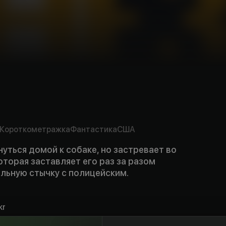
mpty
rs
Короткометражка
Фантастика
США
уться домой к собаке, но застревает во
оторая заставляет его раз за разом
льную стычку с полицейским.
kr