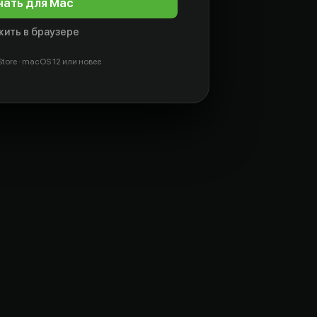
чать для Mac
ить в браузере
tore · macOS 12 или новее