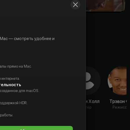
 Mac — смотреть удобнее и
алы прямо на Mac.
 интернета.
тельность
 созданное для macOS.
Джефф
Ана
Тимми Холл
Трэвон Ф
поддержкой HDR.
Брагг
Гонсалес
Актёр
Режиссё
Актёр
Актёр
 работы.