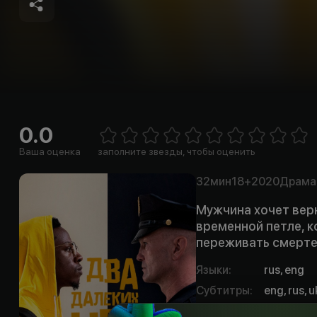
0.0
E
1 Star
2 Stars
3 Stars
4 Stars
5 Stars
6 Stars
7 Stars
8 Stars
9 Stars
10 Sta
Ваша оценка
заполните звезды, чтобы оценить
32мин
18+
2020
Драма
Мужчина хочет верн
временной петле, к
переживать смерте
Языки
:
rus, eng
Субтитры
:
eng, rus, u
Качества
:
HD