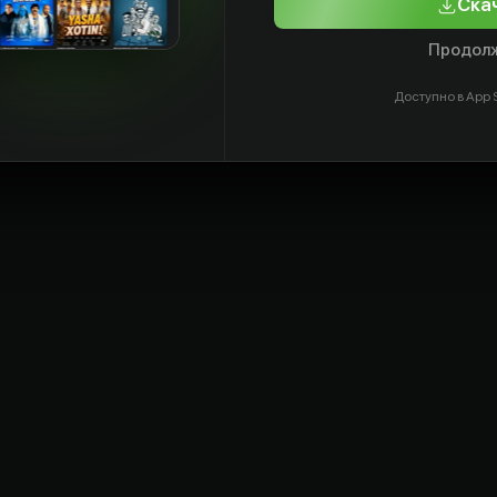
Ска
Продолж
Доступно в App S