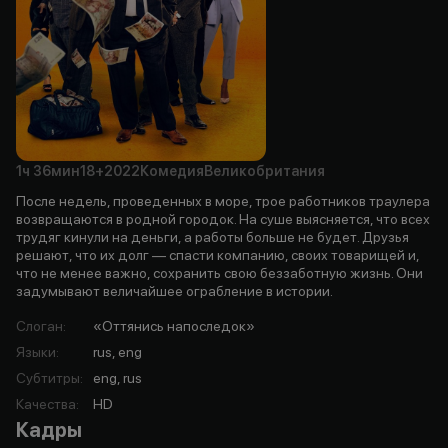
1ч
36мин
18+
2022
Комедия
Великобритания
После недель, проведенных в море, трое работников траулера
возвращаются в родной городок. На суше выясняется, что всех
трудяг кинули на деньги, а работы больше не будет. Друзья
решают, что их долг — спасти компанию, своих товарищей и,
что не менее важно, сохранить свою беззаботную жизнь. Они
задумывают величайшее ограбление в истории.
Слоган
:
«Оттянись напоследок»
Языки
:
rus, eng
Субтитры
:
eng, rus
Качества
:
HD
Кадры