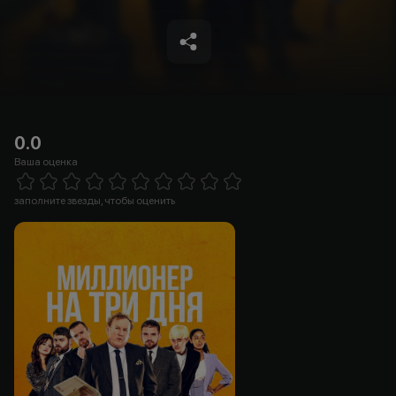
0.0
Ваша оценка
Empty
1 Star
2 Stars
3 Stars
4 Stars
5 Stars
6 Stars
7 Stars
8 Stars
9 Stars
10 Stars
заполните звезды, чтобы оценить