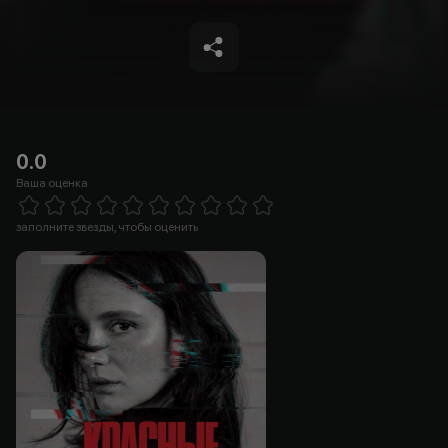
0.0
Ваша оценка
Empty
1 Star
2 Stars
3 Stars
4 Stars
5 Stars
6 Stars
7 Stars
8 Stars
9 Stars
10 Stars
заполните звезды, чтобы оценить