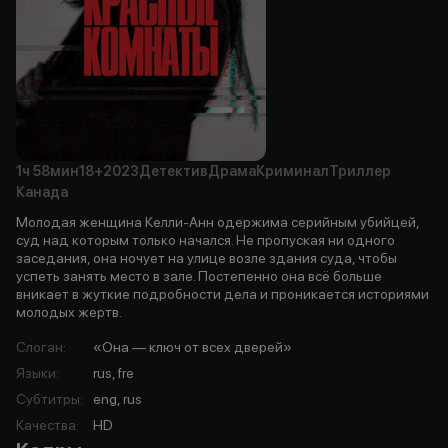
1ч
58мин
18+
2023
Детектив
Драма
Криминал
Триллер
Канада
Молодая женщина Келли-Анн одержима серийным убийцей,
суд над которым только начался. Не пропуская ни одного
заседания, она ночует на улице возле здания суда, чтобы
успеть занять место в зале. Постепенно она всё больше
вникает в жуткие подробности дела и проникается историями
молодых жертв.
Слоган
:
«Она — ключ от всех дверей»
Языки
:
rus, fre
Субтитры
:
eng, rus
Качества
:
HD