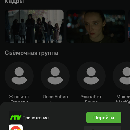
Кадры
Съёмочная группа
Жюльетт
Лори Бэбин
Элизабет
Максв
Гариепи
Локас
МакКе
Актёр
Лок
Актёр
Актёр
Акт
Перейти
Приложение