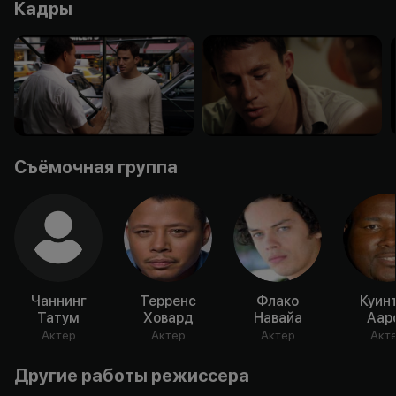
Кадры
Съёмочная группа
Чаннинг
Терренс
Флако
Куин
Татум
Ховард
Навайа
Аар
Актёр
Актёр
Актёр
Акт
Другие работы режиссера