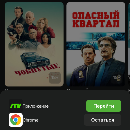
18
+
18
+
Чокнутые
Опасный квартал
Подписка
Подписка
Перейти
Приложение
Остаться
Chrome