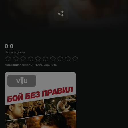
0.0
Ваша оценка
Empty
1 Star
2 Stars
3 Stars
4 Stars
5 Stars
6 Stars
7 Stars
8 Stars
9 Stars
10 Stars
заполните звезды, чтобы оценить