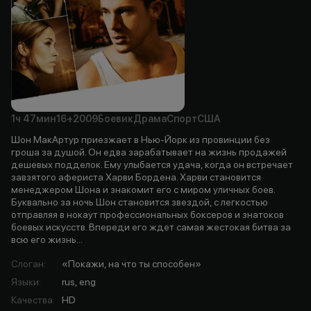
1ч
47мин
16+
2009
Боевик
Драма
Спорт
США
Шон МакАртур приезжает в Нью-Йорк из провинции без
гроша за душой. Он едва зарабатывает на жизнь продажей
дешевых подделок. Ему улыбается удача, когда он встречает
завзятого афериста Харви Бордена. Харви становится
менеджером Шона и знакомит его с миром уличных боев.
Буквально за ночь Шон становится звездой, с легкостью
отправляя в нокаут профессиональных боксеров и знатоков
боевых искусств. Впереди его ждет самая жестокая битва за
всю его жизнь...
Слоган
:
«Покажи, на что ты способен»
Языки
:
rus, eng
Качества
:
HD