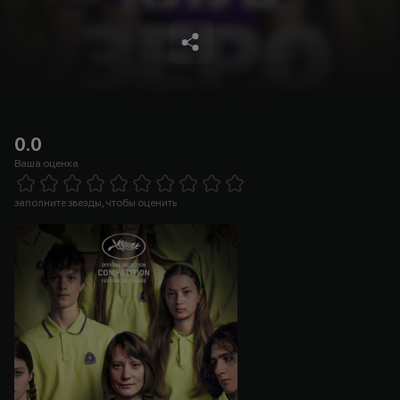
0.0
Ваша оценка
Empty
1 Star
2 Stars
3 Stars
4 Stars
5 Stars
6 Stars
7 Stars
8 Stars
9 Stars
10 Stars
заполните звезды, чтобы оценить