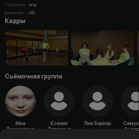
Субтитры
:
eng
Качества
:
HD
Кадры
Съёмочная группа
Миа
Ксения
Люк Баркер
Самуэ
Васиковска
Девриенд
Андер
Актёр
Актёр
Актёр
Акт