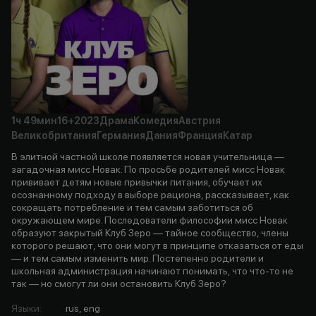
1ч
49мин
16+
2023
Драма
Комедия
Австрия
Великобритания
Германия
Дания
Франция
Катар
В элитной частной школе появляется новая учительница —
загадочная мисс Новак. По просьбе родителей мисс Новак
прививает детям новые привычки питания, обучает их
осознанному подходу в выборе рациона, рассказывает, как
сокращать потребление и тем самым заботиться об
окружающем мире. Последователи философии мисс Новак
образуют закрытый Клуб Зеро — тайное сообщество, члены
которого решают, что они могут в принципе отказаться от еды
— и тем самым изменить мир. Постепенно родители и
школьная администрация начинают понимать, что что-то не
так — но смогут ли они остановить Клуб Зеро?
Языки
:
rus, eng