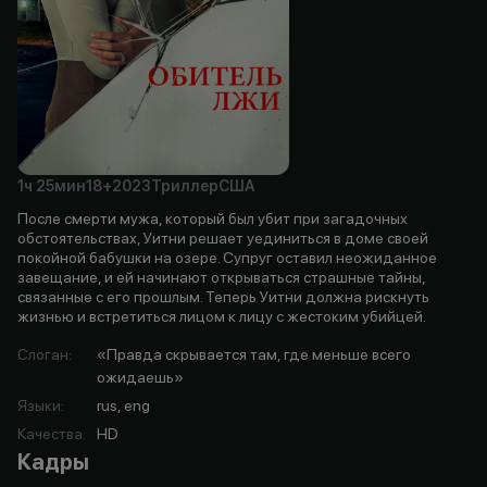
1ч
25мин
18+
2023
Триллер
США
После смерти мужа, который был убит при загадочных
обстоятельствах, Уитни решает уединиться в доме своей
покойной бабушки на озере. Супруг оставил неожиданное
завещание, и ей начинают открываться страшные тайны,
связанные с его прошлым. Теперь Уитни должна рискнуть
жизнью и встретиться лицом к лицу с жестоким убийцей.
Слоган
:
«Правда скрывается там, где меньше всего
ожидаешь»
Языки
:
rus, eng
Качества
:
HD
Кадры