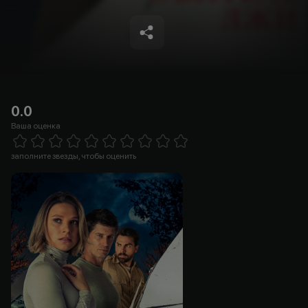
0.0
Ваша оценка
Empty
1 Star
2 Stars
3 Stars
4 Stars
5 Stars
6 Stars
7 Stars
8 Stars
9 Stars
10 Stars
заполните звезды, чтобы оценить