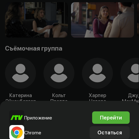
Съёмочная группа
Катерина
Кольт
Харпер
Джу
Эйхенбергер
Праттс
Наваро
МакМи
Актёр
Актёр
Актёр
Акт
Перейти
Приложение
Остаться
Chrome