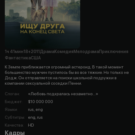
1ч
41мин
18+
2011
Драма
Комедия
Мелодрама
Приключения
Фантастика
США
К Земле приближается огромный астероид. В такой момент
большинство мужчин пустилось бы во все тяжкие. Но только не
Додж. Он отправляется на поиски школьной подружки в
компании сексуальной соседки Пенни.
Слоган
:
«Любовь подкралась незаметно...»
Бюджет
:
$10 000 000
Языки
:
rus, eng
Субтитры
:
eng, rus
Качества
:
HD
Кадры