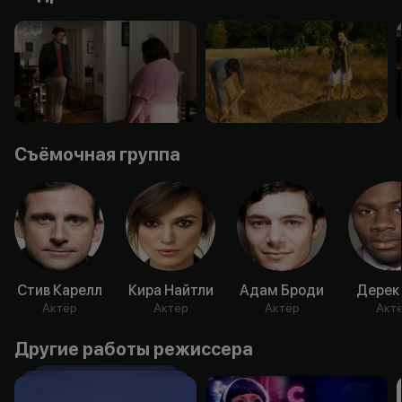
Съёмочная группа
Стив Карелл
Кира Найтли
Адам Броди
Дерек
Актёр
Актёр
Актёр
Акт
Другие работы режиссера