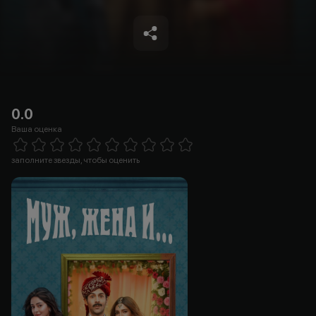
0.0
Ваша оценка
Empty
1 Star
2 Stars
3 Stars
4 Stars
5 Stars
6 Stars
7 Stars
8 Stars
9 Stars
10 Stars
заполните звезды, чтобы оценить