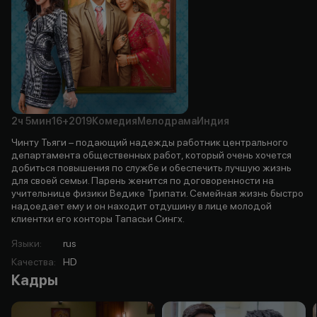
2ч
5мин
16+
2019
Комедия
Мелодрама
Индия
Чинту Тьяги – подающий надежды работник центрального
департамента общественных работ, который очень хочется
добиться повышения по службе и обеспечить лучшую жизнь
для своей семьи. Парень женится по договоренности на
учительнице физики Ведике Трипати. Семейная жизнь быстро
надоедает ему и он находит отдушину в лице молодой
клиентки его конторы Тапасьи Сингх.
Языки
:
rus
Качества
:
HD
Кадры