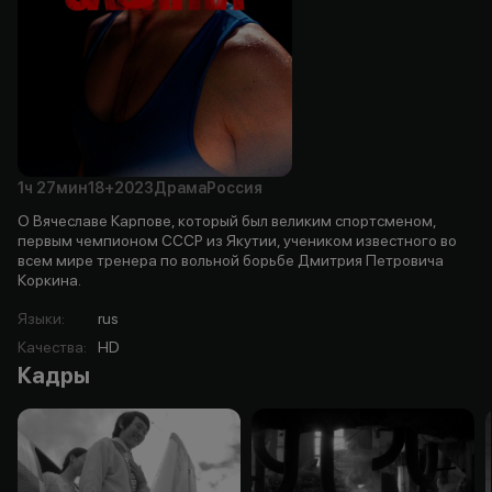
1ч
27мин
18+
2023
Драма
Россия
О Вячеславе Карпове, который был великим спортсменом,
первым чемпионом СССР из Якутии, учеником известного во
всем мире тренера по вольной борьбе Дмитрия Петровича
Коркина.
Языки
:
rus
Качества
:
HD
Кадры