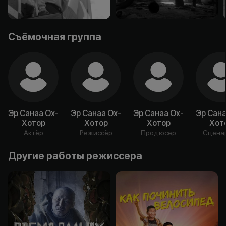
Съёмочная группа
Эр Санаа Ох-
Эр Санаа Ох-
Эр Санаа Ох-
Эр Сана
Хотор
Хотор
Хотор
Хот
Актёр
Режиссёр
Продюсер
Сцена
Другие работы режиссера