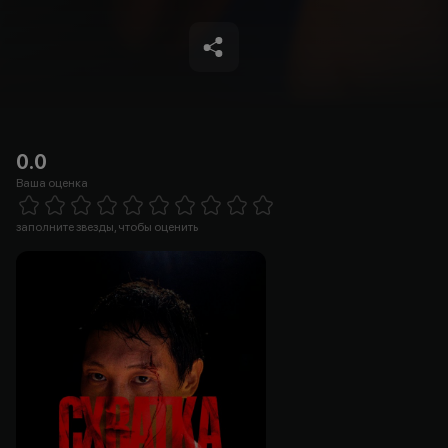
0.0
Ваша оценка
Empty
1 Star
2 Stars
3 Stars
4 Stars
5 Stars
6 Stars
7 Stars
8 Stars
9 Stars
10 Stars
заполните звезды, чтобы оценить