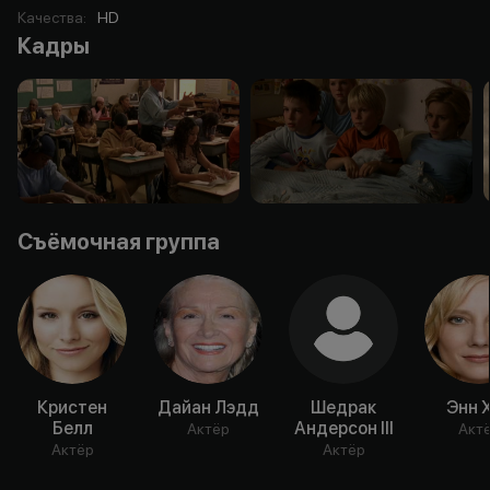
Качества
:
HD
Кадры
Съёмочная группа
Кристен
Дайан Лэдд
Шедрак
Энн 
Белл
Андерсон III
Актёр
Акт
Актёр
Актёр