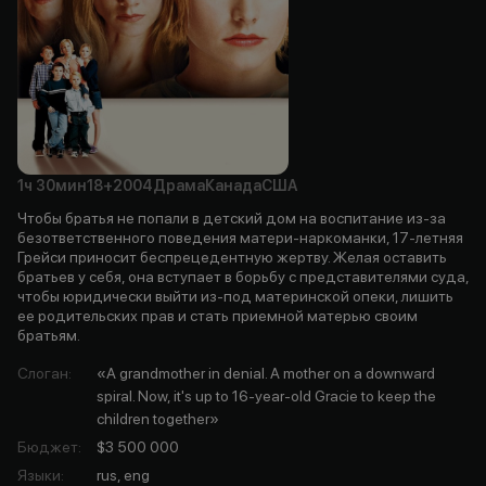
1ч
30мин
18+
2004
Драма
Канада
США
Чтобы братья не попали в детский дом на воспитание из-за
безответственного поведения матери-наркоманки, 17-летняя
Грейси приносит беспрецедентную жертву. Желая оставить
братьев у себя, она вступает в борьбу с представителями суда,
чтобы юридически выйти из-под материнской опеки, лишить
ее родительских прав и стать приемной матерью своим
братьям.
Слоган
:
«A grandmother in denial. A mother on a downward
spiral. Now, it's up to 16-year-old Gracie to keep the
children together»
Бюджет
:
$3 500 000
Языки
:
rus, eng