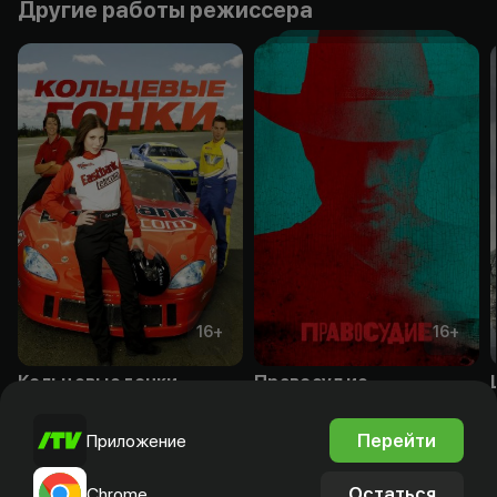
Другие работы режиссера
16
+
16
+
Кольцевые гонки
Правосудие
Подписка
Подписка
Перейти
Приложение
Остаться
Chrome