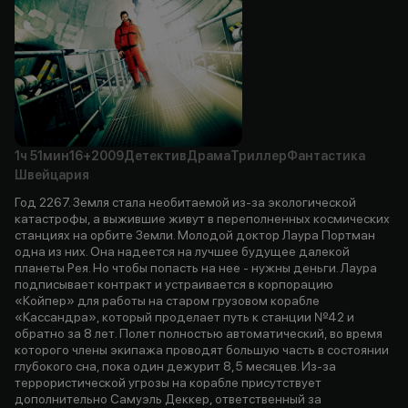
1ч
51мин
16+
2009
Детектив
Драма
Триллер
Фантастика
Швейцария
Год 2267. Земля стала необитаемой из-за экологической
катастрофы, а выжившие живут в переполненных космических
станциях на орбите Земли. Молодой доктор Лаура Портман
одна из них. Она надеется на лучшее будущее далекой
планеты Рея. Но чтобы попасть на нее - нужны деньги. Лаура
подписывает контракт и устраивается в корпорацию
«Койпер» для работы на старом грузовом корабле
«Кассандра», который проделает путь к станции №42 и
обратно за 8 лет. Полет полностью автоматический, во время
которого члены экипажа проводят большую часть в состоянии
глубокого сна, пока один дежурит 8,5 месяцев. Из-за
террористической угрозы на корабле присутствует
дополнительно Самуэль Деккер, ответственный за