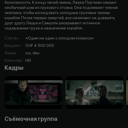
безопасность. К концу своей смены, Лаура Портман слышит
необычный шум из грузового отсека. Она поднимает членов
экипажа, чтобы исследовать холодные грузовые трюмы
корабля. После первых смертей, все начинают не доверять
друг другу. Лаура и Самуэль раскрывают истинное
содержание груза и назначение корабля...
Слоган
:
«Один на один с холодом космоса»
Бюджет
:
CHF 4 500 000
Языки
:
rus, deu
Качества
:
HD
Кадры
Съёмочная группа