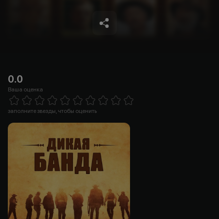
0.0
Ваша оценка
Empty
1 Star
2 Stars
3 Stars
4 Stars
5 Stars
6 Stars
7 Stars
8 Stars
9 Stars
10 Stars
заполните звезды, чтобы оценить