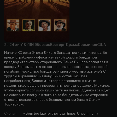
2ч
24мин
18+
1969
Боевик
Вестерн
Драма
Криминал
США
Начало XX века. Эпоха Дикого Запада подходит к концу. Во
время ограбления офиса железной дороги банда под
предводительством стареющего Пайка Бишопа попадает в
засаду. Завязывается ожесточённая перестрелка, в которой
погибают несколько бандитов и много местных жителей. С
трудом вырвавшись из ловушки и оставшись без
награбленного, Бишоп и четверо оставшихся в живых
подельников решают провернуть последнее дело в Мексике,
чтобы сорвать большой куш и уйти на покой. Однако всё идёт
не совсем по плану, а в погоню за бандитами уже отправлен
отряд стрелков во главе с бывшим членом банды Диком
Торнтоном.
Слоган
:
«Born too late for their own times. Uncommonly