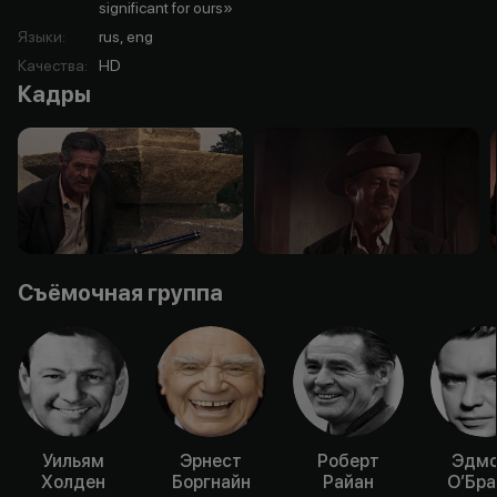
significant for ours»
Языки
:
rus, eng
Качества
:
HD
Кадры
Съёмочная группа
Уильям
Эрнест
Роберт
Эдм
Холден
Боргнайн
Райан
О’Бра