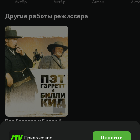
Актёр
Актёр
Актёр
Акт
Другие работы режиссера
18
+
Пэт Гэрретт и Билли Кид
Подписка
Перейти
Приложение