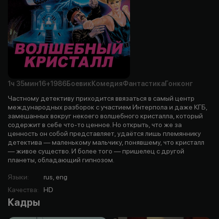
1ч
35мин
16+
1986
Боевик
Комедия
Фантастика
Гонконг
Частному детективу приходится ввязаться в самый центр
международных разборок с участием Интерпола и даже КГБ,
замешанных вокруг некоего волшебного кристалла, который
содержит в себе что-то ценное. Но открыть, что же за
ценность он собой представляет, удаётся лишь племяннику
детектива — маленькому мальчику, понявшему, что кристалл
— живое существо. И более того — пришелец с другой
планеты, обладающий гипнозом.
Языки
:
rus, eng
Качества
:
HD
Кадры