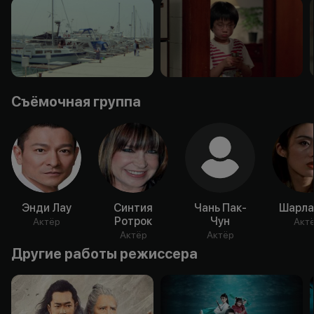
Съёмочная группа
Энди Лау
Синтия
Чань Пак-
Шарла
Ротрок
Чун
Актёр
Акт
Актёр
Актёр
Другие работы режиссера