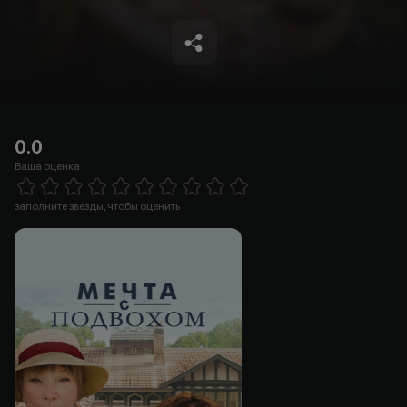
0.0
Ваша оценка
Empty
1 Star
2 Stars
3 Stars
4 Stars
5 Stars
6 Stars
7 Stars
8 Stars
9 Stars
10 Stars
заполните звезды, чтобы оценить