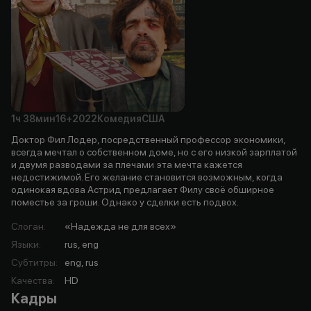
1ч
38мин
16+
2022
Комедия
США
Доктор Фил Лодер, посредственный профессор экономики,
всегда мечтал о собственном доме, но с его низкой зарплатой
и двумя разводами за плечами эта мечта кажется
недостижимой. Его желание становится возможным, когда
одинокая вдова Астрид предлагает Филу своё обширное
поместье за гроши. Однако у сделки есть подвох.
Слоган
:
«Надежда не для всех»
Языки
:
rus, eng
Субтитры
:
eng, rus
Качества
:
HD
Кадры