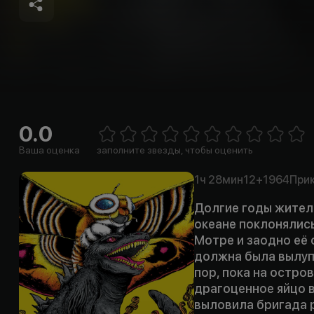
0.0
E
1 Star
2 Stars
3 Stars
4 Stars
5 Stars
6 Stars
7 Stars
8 Stars
9 Stars
10 Sta
Ваша оценка
заполните звезды, чтобы оценить
1ч
28мин
12+
1964
При
Долгие годы жител
океане поклонялись
Мотре и заодно её 
должна была вылуп
пор, пока на остро
драгоценное яйцо в
выловила бригада 