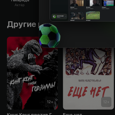
Актёр
Актёр
Другие работы режиссера
12
+
12
+
Кинг Конг против Годзиллы
Еще нет