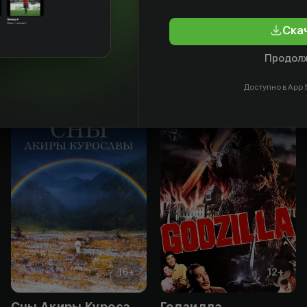
Актёр
Актёр
Актёр
Ска
Продолж
Доступно в App S
16
+
12
+
Сны Акиры Куросавы
Годзилла