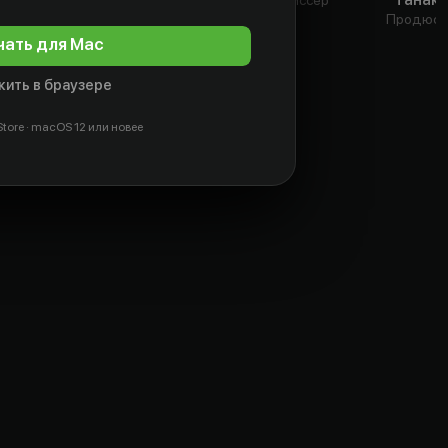
Актёр
Актёр
Продюсе
чать для Mac
ить в браузере
tore · macOS 12 или новее