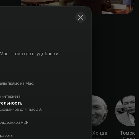
 Mac — смотреть удобнее и
алы прямо на Mac.
 интернета.
тельность
 созданное для macOS.
поддержкой HDR.
Дзюн
Харуо
Исиро Хонда
Томоюк
 работы.
Тадзаки
Накадзима
Танака
Режиссёр