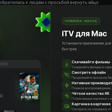
обратилась к людям с просьбой вернуть яйцо
ла отказ: находка уже попала в руки крупной
шей превратить яйцо в прибыльный
истов. Впрочем, когда страну вновь начал
НОВИНКА · MACOS
одзилла, людям ничего не оставалось, кроме
ошибку и просить Мотру о защите.
iTV для Mac
а экранах ещё не было!»
Установите приложение для
быстрее.
Скачивайте фильмы
Сохраняйте фильмы и сери
Смотрите офлайн
Продолжайте просмотр без
Нативная производи
Плавное воспроизведение,
Чёткое качество 4K
Потрясающая картинка с 
Картинка в картинке
дзики
сёстры Эми
Ёсифуми
Кэндзи
Смотрите, не отрываясь от
и Юми Ито
Тадзима
Сахара
тёр