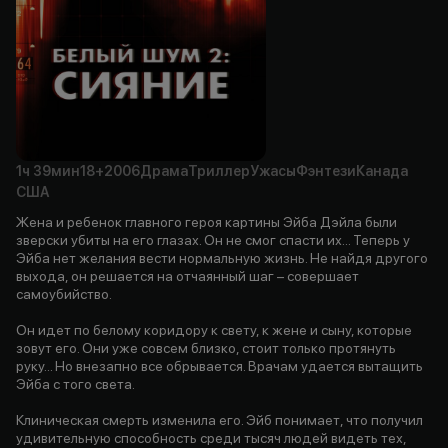
1ч
39мин
18+
2006
Драма
Триллер
Ужасы
Фэнтези
Канада
США
Жена и ребенок главного героя картины Эйба Дэйла были
зверски убиты на его глазах. Он не смог спасти их... Теперь у
Эйба нет желания вести нормальную жизнь. Не найдя другого
выхода, он решается на отчаянный шаг – совершает
самоубийство.
Он идет по белому коридору к свету, к жене и сыну, которые
зовут его. Они уже совсем близко, стоит только протянуть
руку... Но внезапно все обрывается. Врачам удается вытащить
Эйба с того света.
Клиническая смерть изменила его. Эйб понимает, что получил
удивительную способность среди тысяч людей видеть тех,