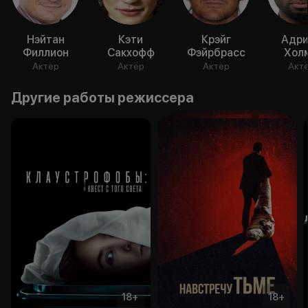
Нэйтан
Кэти
Крэйг
Адри
Филлион
Сакхофф
Фэйрбрасс
Хол
Актёр
Актёр
Актёр
Акт
Другие работы режиссера
18
+
18
+