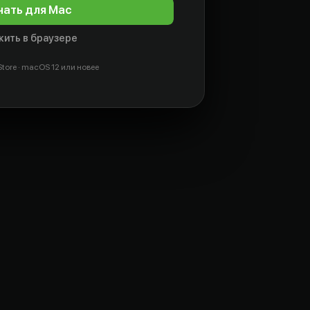
чать для Mac
ить в браузере
tore · macOS 12 или новее