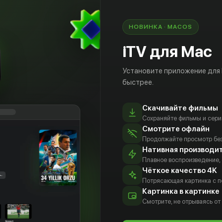
ены в жестоком обращении.
НОВИНКА · MACOS
iTV для Mac
Установите приложение для
быстрее.
Скачивайте фильмы
Сохраняйте фильмы и сери
Смотрите офлайн
Продолжайте просмотр без
Нативная производи
Плавное воспроизведение,
Чёткое качество 4K
nce
Kinney
Matthew
Kari Callahan
Потрясающая картинка с 
ehair»
Drellich
Callahan
Актёр
Картинка в картинке
ggar
Edlinger
Актёр
Смотрите, не отрываясь от
тёр
Актёр