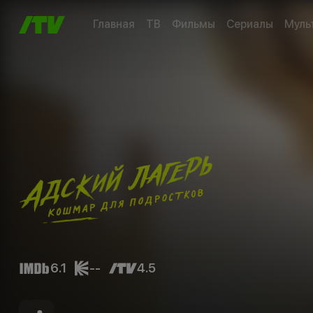
Главная
ТВ
Фильмы
Сериалы
Муль
6.1
--
4.5