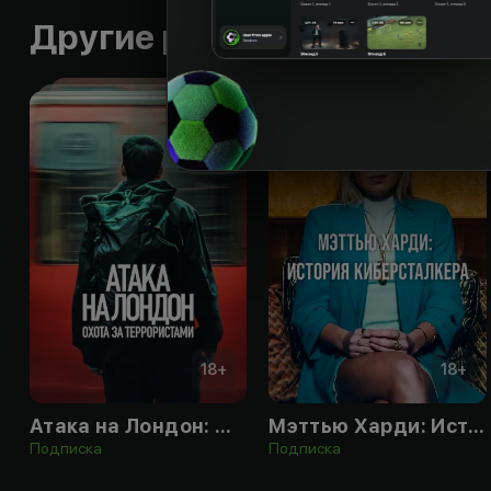
Другие работы режиссера
18
+
18
+
Атака на Лондон: Охота за террористами
Мэттью Харди: История киберсталкера
Подписка
Подписка