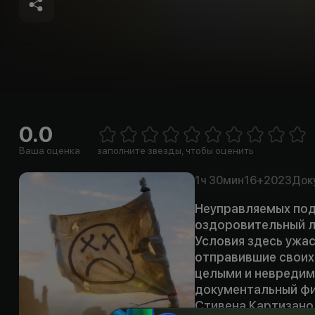
0.0
E
1 Star
2 Stars
3 Stars
4 Stars
5 Stars
6 Stars
7 Stars
8 Stars
9 Stars
10 Sta
Ваша оценка
заполните звезды, чтобы оценить
1ч
30мин
16+
2023
Док
Неуправляемых под
оздоровительный л
Условия здесь ужас
отправившие своих 
целыми и невредим
документальный фил
Стивена Картизано,