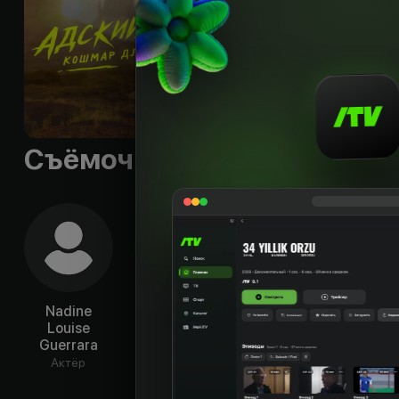
методы были обвин
Языки
:
rus, eng
Качества
:
HD
Съёмочная группа
Nadine
Steve
Chris Smith
La
Louise
Cartisano
«Hors
Актёр
Guerrara
Ja
Актёр
Актёр
Ак