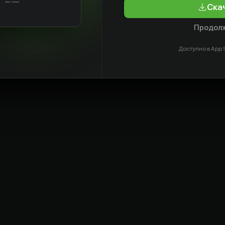
Ска
Продолж
Доступно в App S