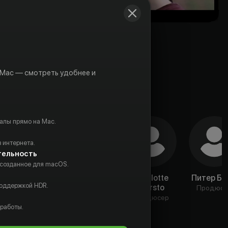
 Mac — смотреть удобнее и
алы прямо на Mac.
 интернета.
тельность
 созданное для macOS.
Debbie
Лиза
Charlotte
Питер Би
поддержкой HDR.
Cartisano
Уильямс
Bairsto
Продюсе
Актёр
Режиссёр
Продюсер
 работы.