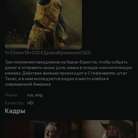
1ч
53мин
18+
2024
Драма
Криминал
США
Три поколения наездников на быках борются, чтобы собрать
денег и отправить юную дочь семьи в лучшую онкологическую
клинику. Действие фильма происходит в Стефенвилле, штат
Техас, и в нем исследуются родео и место ковбоя в
современной Америке.
Языки
:
rus, eng
Качества
:
HD
Кадры