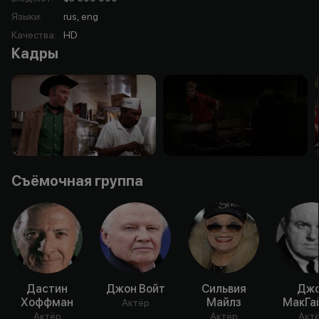
Языки
:
rus, eng
Качества
:
HD
Кадры
Съёмочная группа
Дастин
Джон Войт
Сильвия
Дж
Хоффман
Майлз
МакГа
Актёр
Актёр
Актёр
Акт