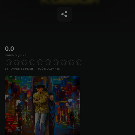
0.0
Ваша оценка
Empty
1 Star
2 Stars
3 Stars
4 Stars
5 Stars
6 Stars
7 Stars
8 Stars
9 Stars
10 Stars
заполните звезды, чтобы оценить