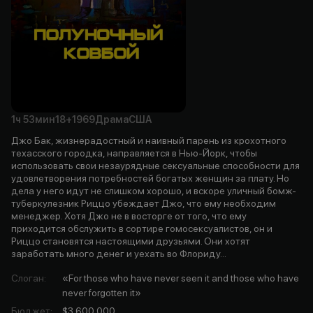
1ч
53мин
18+
1969
Драма
США
Джо Бак, жизнерадостный и наивный парень из крохотного
техасского городка, направляется в Нью-Йорк, чтобы
использовать свои незаурядные сексуальные способности для
удовлетворения потребностей богатых женщин за плату. Но
дела у него идут не слишком хорошо, и вскоре уличный бомж-
туберкулезник Риццо убеждает Джо, что ему необходим
менеджер. Хотя Джо не в восторге от того, что ему
приходится обслужить в сортире гомосексуалистов, он и
Риццо становятся настоящими друзьями. Они хотят
заработать много денег и уехать во Флориду...
Слоган
:
«For those who have never seen it and those who have
never forgotten it»
Бюджет
:
$3 600 000