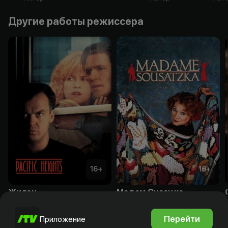
Другие работы режиссера
16
+
16
+
Жилец
Мадам Сузацка
Подписка
Подписка
Перейти
Приложение