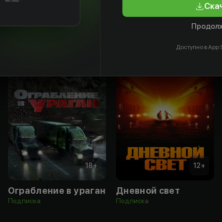
Ска
Продолж
Доступно в App S
18
+
12
+
Ограбление в ураган
Дневной свет
Подписка
Подписка