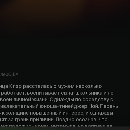
mpty
rs
ллер
США
ица Клэр рассталась с мужем несколько
 работает, воспитывает сына-школьника и не
своей личной жизни. Однажды по соседству с
ривлекательный юноша-тинейджер Ной. Парень
ь к женщине повышенный интерес, и однажды
ят за грань приличий. Поздно осознав, что
чет положить конец интрижке, но вопреки ее