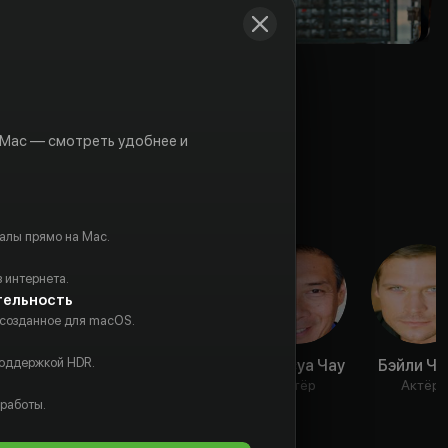
 Mac — смотреть удобнее и
алы прямо на Mac.
 интернета.
тельность
 созданное для macOS.
поддержкой HDR.
Джек Уоллес
Адам Хикс
Франсуа Чау
Бэйли Че
Актёр
Актёр
Актёр
Актёр
 работы.