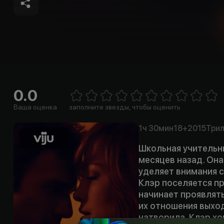
0.0
E
1 Star
2 Stars
3 Stars
4 Stars
5 Stars
6 Stars
7 Stars
8 Stars
9 Stars
10 Sta
Ваша оценка
заполните звезды, чтобы оценить
1ч
30мин
18+
2015
Три
Школьная учительн
месяцев назад. Она
уделяет внимания 
Клэр поселяется п
начинает проявлят
их отношения выход
натворила, Клэр хо