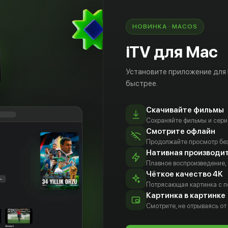
ния этой героини картины «Поклонник» с ее
т зловещий оборот…
НОВИНКА · MACOS
she couldn't resist, an obsession he can't control»
iTV для Mac
0
Установите приложение для
быстрее.
Скачивайте фильмы
Сохраняйте фильмы и сери
Смотрите офлайн
Продолжайте просмотр без
Нативная производи
Плавное воспроизведение,
Чёткое качество 4K
Потрясающая картинка с 
жон
Кристин
Лекси
Хилл Харпер
бетт
Ченоуэт
Аткинс
Картинка в картинке
Актёр
тёр
Актёр
Актёр
Смотрите, не отрываясь от