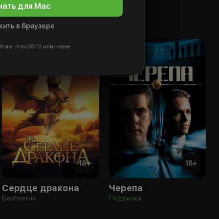
чать для Mac
ить в браузере
tore · macOS 12 или новее
18
+
18
+
Сердце дракона
Черепа
Бесплатно
Подписка