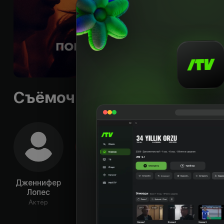
воле взаимоотноше
соседом принимаю
Слоган
:
«A moment 
Бюджет
:
$4 000 00
Языки
:
rus, eng
Качества
:
HD
Съёмочная группа
Дженнифер
Райан
Иэн Нельсон
Д
Лопес
Гузман
Кор
Актёр
Актёр
Актёр
Ак