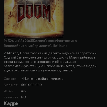
1ч
52мин
18+
2005
Боевик
Ужасы
Фантастика
Великобритания
Германия
США
Чехия
2045 год. После того как из далёкой научной лаборатории
Олдуай был получен сигнал о помощи, на Марс прибывает
отряд космического спецназа и обнаруживает
разгромленную станцию. Вскоре выясняется, что на людей
здесь охотятся полчища ужасных мутантов.
Слоган
:
«Никто не выйдет живым»
Бюджет
:
$60 000 000
Языки
:
rus
Качества
:
HD
Кадры