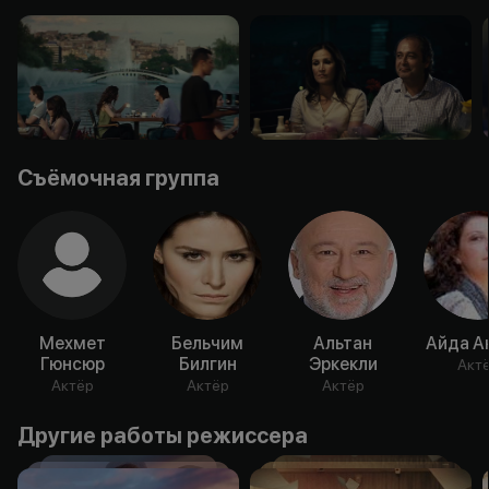
Съёмочная группа
Мехмет
Бельчим
Альтан
Айда А
Гюнсюр
Билгин
Эркекли
Акт
Актёр
Актёр
Актёр
Другие работы режиссера