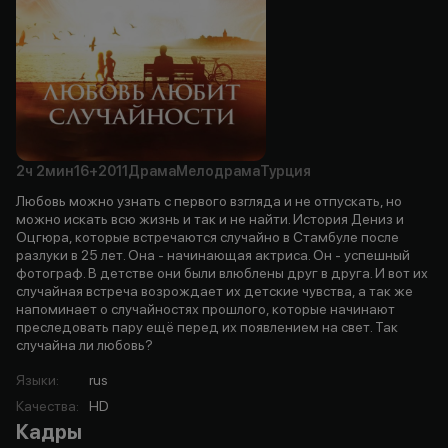
2ч
2мин
16+
2011
Драма
Мелодрама
Турция
Любовь можно узнать с первого взгляда и не отпускать, но
можно искать всю жизнь и так и не найти. История Дениз и
Оцгюра, которые встречаются случайно в Стамбуле после
разлуки в 25 лет. Она - начинающая актриса. Он - успешный
фотограф. В детстве они были влюблены друг в друга. И вот их
случайная встреча возрождает их детские чувства, а так же
напоминает о случайностях прошлого, которые начинают
преследовать пару ещё перед их появлением на свет. Так
случайна ли любовь?
Языки
:
rus
Качества
:
HD
Кадры