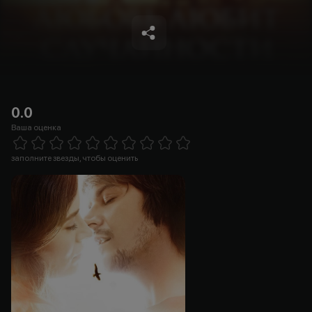
0.0
Ваша оценка
Empty
1 Star
2 Stars
3 Stars
4 Stars
5 Stars
6 Stars
7 Stars
8 Stars
9 Stars
10 Stars
заполните звезды, чтобы оценить