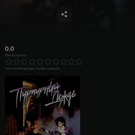
0.0
Ваша оценка
Empty
1 Star
2 Stars
3 Stars
4 Stars
5 Stars
6 Stars
7 Stars
8 Stars
9 Stars
10 Stars
заполните звезды, чтобы оценить