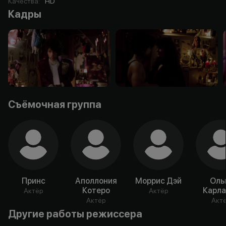
Качества
:
HD
Кадры
Съёмочная группа
Принс
Аполлония
Моррис Дэй
Оль
Котеро
Карла
Актёр
Актёр
Актёр
Акт
Другие работы режиссера