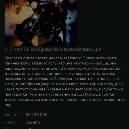
1ч
51мин
16+
1984
Драма
Мелодрама
Музыка
США
Красотка Аполлония приехала из Нового Орлеана покорять
Миннеаполис. Помимо того, что она чертовски хороша, она
еще недурно поет и танцует. В ночном клубе «Первая авеню»
девушка встретила талантливого музыканта, которого все
называют просто Малыш. Он безумно талантлив и настолько
же одинок. Малыш уверен: в этом мире жить гораздо труднее,
чем в потустороннем. В семье у него неспокойно, в клубе тоже
приходится туго, но из истерзанной души Малыша льется
дивная музыка, а в минуты отчаяния он напоминает оголенный
нерв.
Бюджет
:
$7 200 000
Языки
:
rus, eng