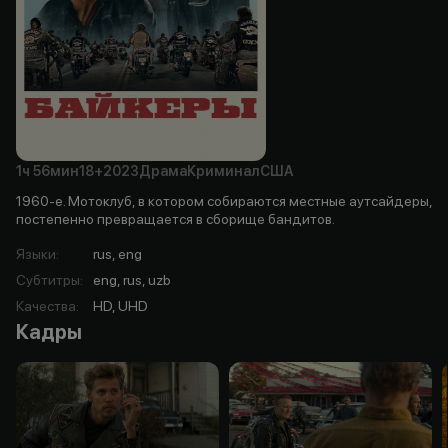
1ч
56мин
18+
2023
Драма
Криминал
США
1960-е. Мотоклуб, в котором собираются местные аутсайдеры,
постепенно превращается в сборище бандитов.
Языки
:
rus, eng
Субтитры
:
eng, rus, uzb
Качества
:
HD, UHD
Кадры