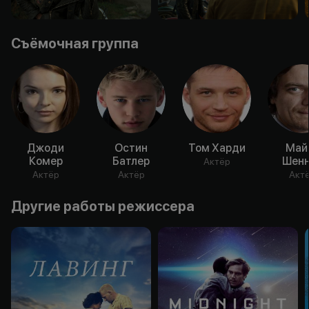
Съёмочная группа
Джоди
Остин
Том Харди
Май
Комер
Батлер
Шенн
Актёр
Актёр
Актёр
Акт
Другие работы режиссера