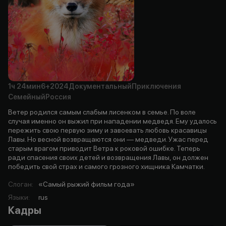
1ч
24мин
6+
2024
Документальный
Приключения
Семейный
Россия
Ветер родился самым слабым лисенком в семье. По воле
случая именно он выжил при нападении медведя. Ему удалось
пережить свою первую зиму и завоевать любовь красавицы
Лавы. Но весной возвращаются они — медведи. Ужас перед
старым врагом приводит Ветра к роковой ошибке. Теперь
ради спасения своих детей и возвращения Лавы, он должен
победить свой страх и самого грозного хищника Камчатки.
Слоган
:
«Самый рыжий фильм года»
Языки
:
rus
Кадры