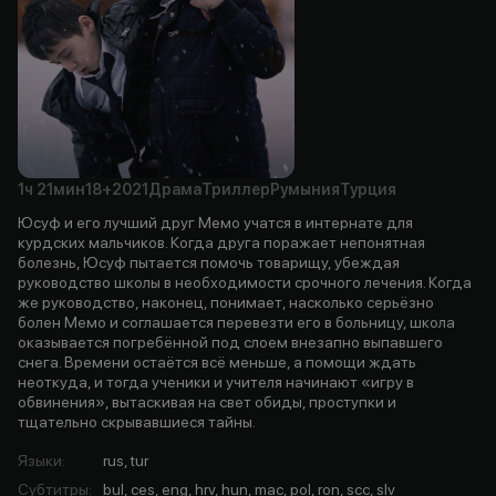
1ч
21мин
18+
2021
Драма
Триллер
Румыния
Турция
Юсуф и его лучший друг Мемо учатся в интернате для
курдских мальчиков. Когда друга поражает непонятная
болезнь, Юсуф пытается помочь товарищу, убеждая
руководство школы в необходимости срочного лечения. Когда
же руководство, наконец, понимает, насколько серьёзно
болен Мемо и соглашается перевезти его в больницу, школа
оказывается погребённой под слоем внезапно выпавшего
снега. Времени остаётся всё меньше, а помощи ждать
неоткуда, и тогда ученики и учителя начинают «игру в
обвинения», вытаскивая на свет обиды, проступки и
тщательно скрывавшиеся тайны.
Языки
:
rus, tur
Субтитры
:
bul, ces, eng, hrv, hun, mac, pol, ron, scc, slv