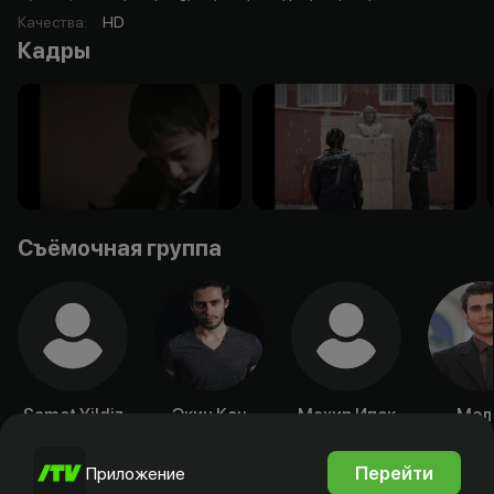
Качества
:
HD
Кадры
Съёмочная группа
Samet Yildiz
Экин Коч
Махир Ипек
Мел
Селч
Актёр
Актёр
Актёр
Акт
Перейти
Приложение