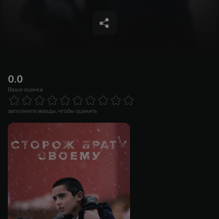
0.0
Ваша оценка
Empty
1 Star
2 Stars
3 Stars
4 Stars
5 Stars
6 Stars
7 Stars
8 Stars
9 Stars
10 Stars
заполните звезды, чтобы оценить