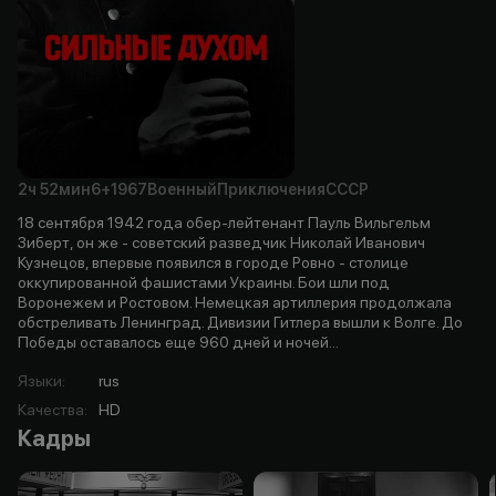
2ч
52мин
6+
1967
Военный
Приключения
СССР
18 сентября 1942 года обер-лейтенант Пауль Вильгельм
Зиберт, он же - советский разведчик Николай Иванович
Кузнецов, впервые появился в городе Ровно - столице
оккупированной фашистами Украины. Бои шли под
Воронежем и Ростовом. Немецкая артиллерия продолжала
обстреливать Ленинград. Дивизии Гитлера вышли к Волге. До
Победы оставалось еще 960 дней и ночей...
Языки
:
rus
Качества
:
HD
Кадры