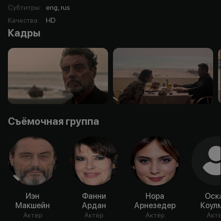
Субтитры
:
eng, rus
Качества
:
HD
Кадры
Съёмочная группа
Иэн
Фанни
Нора
Оск
Макшейн
Ардан
Арнезедер
Коул
Актёр
Актёр
Актёр
Акт