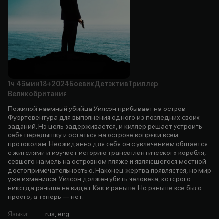
1ч
46мин
18+
2024
Боевик
Детектив
Триллер
Великобритания
Пожилой наемный убийца Уилсон прибывает на остров
Фуэртевентура для выполнения одного из последних своих
заданий. Но цель задерживается, и киллер решает устроить
себе передышку и остаться на острове вопреки всем
протоколам. Неожиданно для себя он с увлечением общается
с жителями и изучает историю трансатлантического корабля,
севшего на мель на островном пляже и являющегося местной
достопримечательностью. Наконец жертва появляется, но мир
уже изменился. Уилсон должен убить человека, которого
никогда раньше не видел. Как и раньше. Но раньше все было
просто, а теперь — нет.
Языки
:
rus, eng