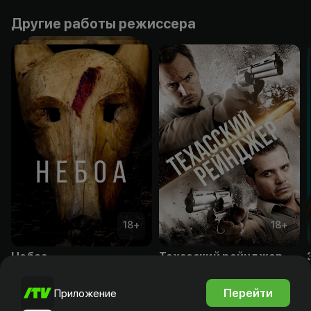
Другие работы режиссера
18
+
18
+
Небоа
Техасский рейнджер
Подписка
Подписка
Перейти
Приложение