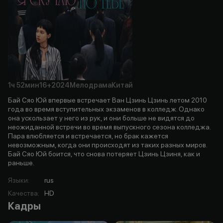
1ч
52мин
16+
2024
Мелодрама
Китай
Бай Сяо Юй впервые встречает Ван Цзинь Цзинь летом 2010
года во время вступительных экзаменов в колледж. Однако
она ускользает у него из рук, и они больше не видятся до
неожиданной встречи во время выпускного сезона колледжа.
Пара влюбляется и встречается, но брак кажется
невозможным, когда они происходят из таких разных миров.
Бай Сяо Юй боится, что снова потеряет Цзинь Цзиня, как и
раньше.
Языки
:
rus
Качества
:
HD
Кадры