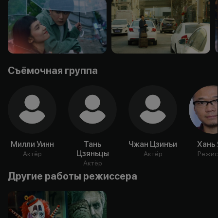
Съёмочная группа
Милли Уинн
Тань
Чжан Цзинъи
Хань 
Цзяньцы
Актёр
Актёр
Режис
Актёр
Другие работы режиссера