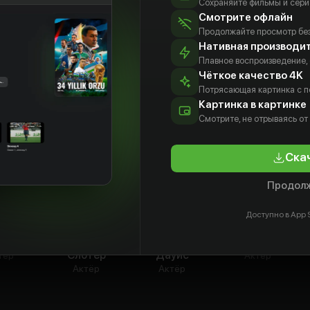
Сохраняйте фильмы и сери
Смотрите офлайн
Продолжайте просмотр без
Нативная производи
Плавное воспроизведение,
Чёткое качество 4K
Потрясающая картинка с 
Картинка в картинке
Смотрите, не отрываясь от
Ска
Продолж
Доступно в App S
и Пайн
Билли
Джейсон
Эрик Хэнсон
Слотер
Дауис
тёр
Актёр
Актёр
Актёр