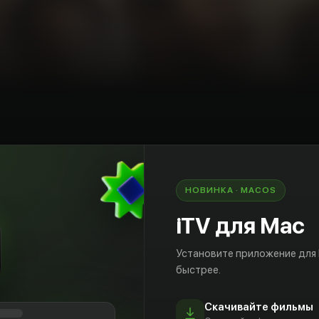
mpty
rs
ма
США
НОВИНКА · MACOS
что его родители не те, за кого себя выдавали.
iTV для Mac
него на руках лишь записка с тремя адресами и
йкоб Уоттерсон. Оставшись без прошлого,
Установите приложение для
ыть тайну своего происхождения и
быстрее.
ешествие через всю страну.
Скачивайте фильмы