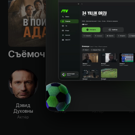
Субтитры
:
rus
Качества
:
HD
Съёмочная группа
Дэвид
Оакс Фигли
Т.Р. Найт
Ларр
Духовны
Актёр
Актёр
Ак
Актёр