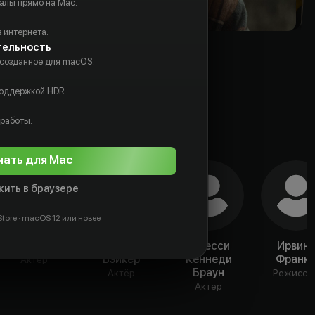
алы прямо на Mac.
 интернета.
тельность
 созданное для macOS.
поддержкой HDR.
 работы.
чать для Mac
ить в браузере
tore · macOS 12 или новее
April Alsbury
Кимберли
Джесси
Ирвинг
Бэйкер
Кеннеди
Франк
Актёр
Браун
Актёр
Режиссё
Актёр