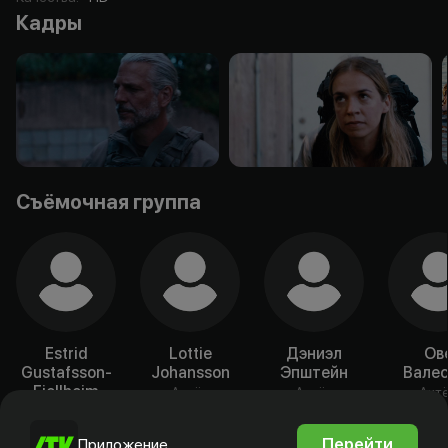
Кадры
Съёмочная группа
Estrid
Lottie
Дэниэл
Ов
Gustafsson-
Johansson
Эпштейн
Валес
Fjellheim
Актёр
Актёр
Акт
Актёр
Перейти
Приложение