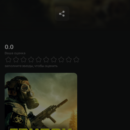
0.0
Ваша оценка
Empty
1 Star
2 Stars
3 Stars
4 Stars
5 Stars
6 Stars
7 Stars
8 Stars
9 Stars
10 Stars
заполните звезды, чтобы оценить