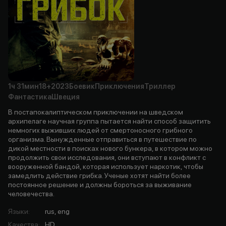
1ч
31мин
18+
2023
Боевик
Приключения
Триллер
Фантастика
Швеция
В постапокалиптическом приключении на шведском
архипелаге научная группа пытается найти способ защитить
немногих выживших людей от смертоносного грибного
организма. Вынужденные отправиться в путешествие по
дикой местности в поисках нового бункера, в котором можно
продолжить свои исследования, они вступают в конфликт с
вооруженной бандой, которая использует наркотик, чтобы
замедлить действие грибка. Ученые хотят найти более
постоянное решение и должны бороться за выживание
человечества.
Языки
:
rus, eng
Качества
:
HD