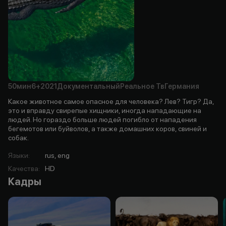
50мин
6+
2021
Документальный
Реальное Тв
Германия
Какое животное самое опасное для человека? Лев? Тигр? Да,
это и вправду свирепые хищники, иногда нападающие на
людей. Но гораздо больше людей погибло от нападения
бегемотов или буйволов, а также домашних коров, свиней и
собак.
Языки
:
rus, eng
Качества
:
HD
Кадры