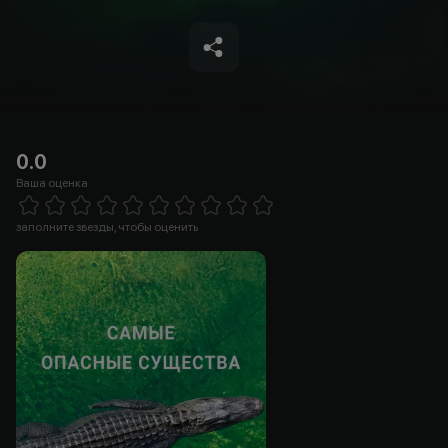
0.0
Ваша оценка
Empty
1 Star
2 Stars
3 Stars
4 Stars
5 Stars
6 Stars
7 Stars
8 Stars
9 Stars
10 Stars
заполните звезды, чтобы оценить