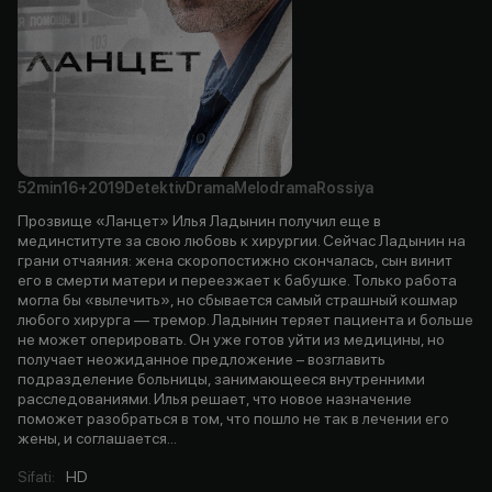
52min
16+
2019
Detektiv
Drama
Melodrama
Rossiya
Прозвище «Ланцет» Илья Ладынин получил еще в
мединституте за свою любовь к хирургии. Сейчас Ладынин на
грани отчаяния: жена скоропостижно скончалась, сын винит
его в смерти матери и переезжает к бабушке. Только работа
могла бы «вылечить», но сбывается самый страшный кошмар
любого хирурга — тремор. Ладынин теряет пациента и больше
не может оперировать. Он уже готов уйти из медицины, но
получает неожиданное предложение – возглавить
подразделение больницы, занимающееся внутренними
расследованиями. Илья решает, что новое назначение
поможет разобраться в том, что пошло не так в лечении его
жены, и соглашается...
Sifati
:
HD