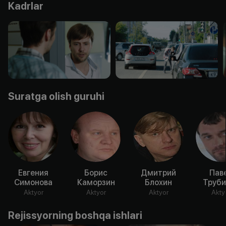
Kadrlar
Suratga olish guruhi
Евгения
Борис
Дмитрий
Пав
Симонова
Каморзин
Блохин
Труби
Aktyor
Aktyor
Aktyor
Akty
Rejissyorning boshqa ishlari