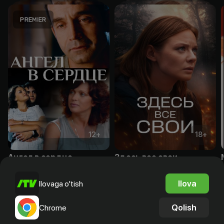
12
+
18
+
Ангел в сердце
Здесь все свои
Obuna
Obuna
Ilova
Ilovaga o'tish
Qolish
Chrome