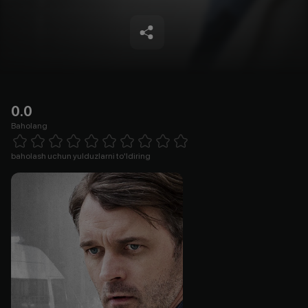
0.0
Baholang
Empty
1 Star
2 Stars
3 Stars
4 Stars
5 Stars
6 Stars
7 Stars
8 Stars
9 Stars
10 Stars
baholash uchun yulduzlarni to'ldiring